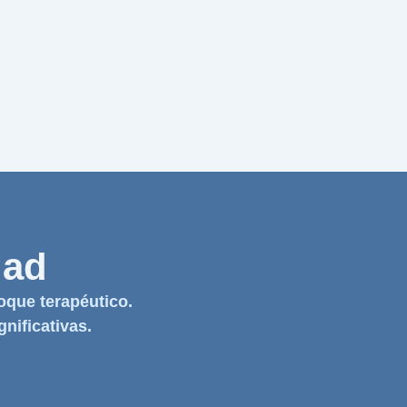
dad
oque terapéutico.
nificativas.