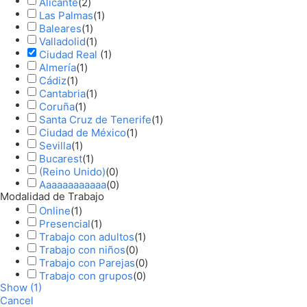
Alicante
(
2
)
Las Palmas
(
1
)
Baleares
(
1
)
Valladolid
(
1
)
Ciudad Real
(
1
)
Almería
(
1
)
Cádiz
(
1
)
Cantabria
(
1
)
Coruña
(
1
)
Santa Cruz de Tenerife
(
1
)
Ciudad de México
(
1
)
Sevilla
(
1
)
Bucarest
(
1
)
(Reino Unido)
(
0
)
Aaaaaaaaaaaa
(
0
)
Modalidad de Trabajo
Online
(
1
)
Presencial
(
1
)
Trabajo con adultos
(
1
)
Trabajo con niños
(
0
)
Trabajo con Parejas
(
0
)
Trabajo con grupos
(
0
)
Show
(
1
)
Cancel