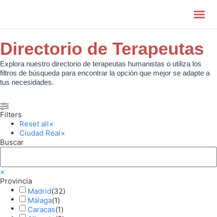
Quienes S
Directorio de Terapeutas
Explora nuestro directorio de terapeutas humanistas o utiliza los
filtros de búsqueda para encontrar la opción que mejor se adapte a
tus necesidades.
Filters
Reset all
×
Ciudad Real
×
Buscar
×
Provincia
Madrid
(
32
)
Málaga
(
1
)
Caracas
(
1
)